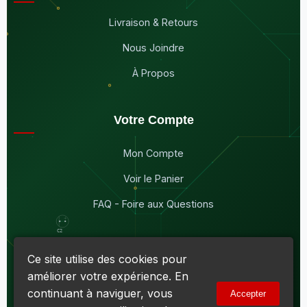
Livraison & Retours
Nous Joindre
À Propos
Votre Compte
Mon Compte
Voir le Panier
FAQ - Foire aux Questions
Ce site utilise des cookies pour
améliorer votre expérience. En
© 2026
Maddison Électronique Inc.
Tous droits réservés.
continuant à naviguer, vous
Accepter
Politique de confidentialité & Cookies
|
Conditions d'utilisation