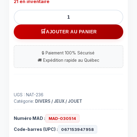
21 en inventaire
quantité
de
Gel
AJOUTER AU PANIER
assainissant
/
désinfectant
236
ml
UGS :
NAT-236
Catégorie:
DIVERS / JEUX / JOUET
Numéro MAD :
MAD-030514
Code-barres (UPC) :
067153947958