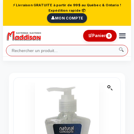
⚡ Livraison GRATUITE à partir de 99$ au Québec & Ontario !
Expédition rapide 📦
👤
MON COMPTE
🛒
Panier
0
🔍