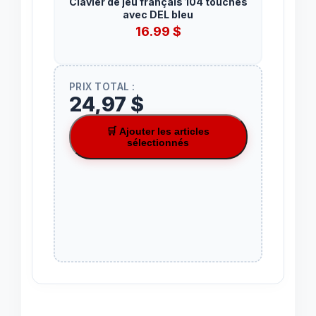
Clavier de jeu français 104 touches
avec DEL bleu
16.99
$
PRIX TOTAL :
24,97 $
🛒 Ajouter les articles
sélectionnés