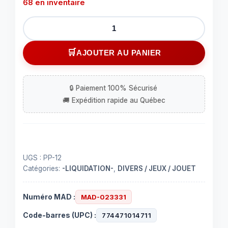
68 en inventaire
quantité
de
12
AJOUTER AU PANIER
papiers
photo
glacés
5"
x
7"
UGS :
PP-12
Catégories:
-LIQUIDATION-
,
DIVERS / JEUX / JOUET
Numéro MAD :
MAD-023331
Code-barres (UPC) :
774471014711