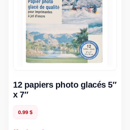
12 papiers photo glacés 5″
x 7″
0.99
$