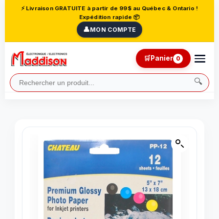
⚡ Livraison GRATUITE à partir de 99$ au Québec & Ontario !
Expédition rapide 📦
👤
MON COMPTE
🛒
Panier
0
🔍