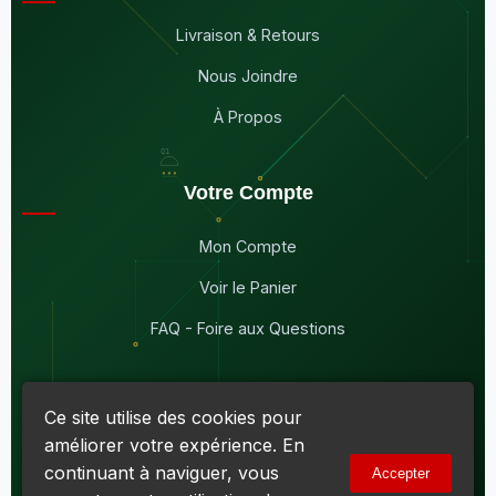
Livraison & Retours
Nous Joindre
À Propos
Votre Compte
Mon Compte
Voir le Panier
FAQ - Foire aux Questions
Ce site utilise des cookies pour
améliorer votre expérience. En
© 2026
Maddison Électronique Inc.
Tous droits réservés.
continuant à naviguer, vous
Accepter
Politique de confidentialité & Cookies
|
Conditions d'utilisation