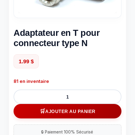
Adaptateur en T pour
connecteur type N
1.99
$
81 en inventaire
quantité
de
Adaptateur
AJOUTER AU PANIER
en
T
pour