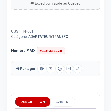
connecteur
type
N
UGS :
TN-001
Catégorie:
ADAPTATEUR/TRANSFO
Numéro MAD :
MAD-029279
📢 Partager :
🔗
DESCRIPTION
AVIS (0)