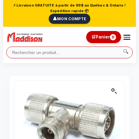
⚡ Livraison GRATUITE à partir de 99$ au Québec & Ontario !
Expédition rapide 📦
👤
MON COMPTE
🛒
Panier
0
🔍