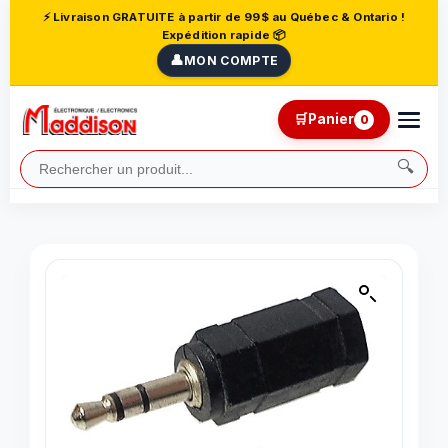
⚡ Livraison GRATUITE à partir de 99$ au Québec & Ontario !
Expédition rapide 📦
👤
MON COMPTE
🛒
Panier
0
🔍