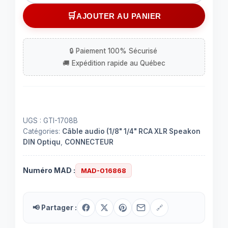
Adaptateur
AJOUTER AU PANIER
audio
1/8"
mâle
à
1/8"
femelle
UGS :
GTI-1708B
Catégories:
Câble audio (1/8" 1/4" RCA XLR Speakon
DIN Optiqu
,
CONNECTEUR
Numéro MAD :
MAD-016868
📢 Partager :
🔗