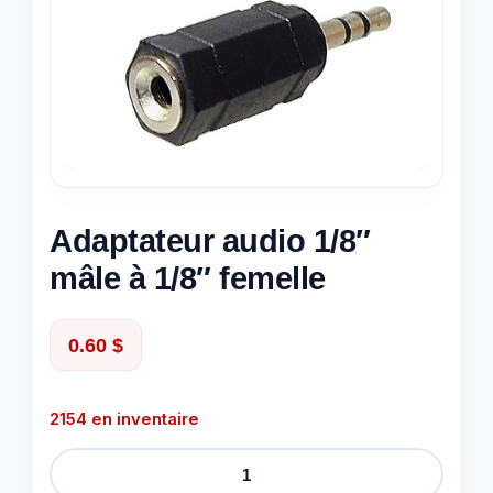
Adaptateur audio 1/8″
mâle à 1/8″ femelle
0.60
$
2154 en inventaire
quantité
de