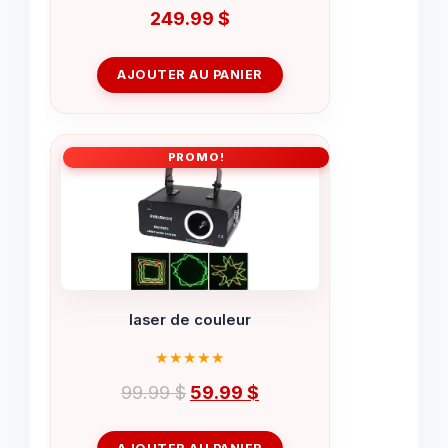
249.99
$
AJOUTER AU PANIER
PROMO!
laser de couleur
Le
Le
99.99
$
59.99
$
prix
prix