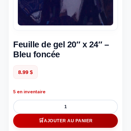
Feuille de gel 20″ x 24″ –
Bleu foncée
8.99
$
5 en inventaire
quantité
de
Feuille
AJOUTER AU PANIER
de