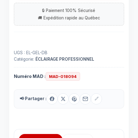
gel
20"
x
24"
-
Bleu
foncée
UGS :
EL-GEL-DB
Catégorie:
ÉCLAIRAGE PROFESSIONNEL
Numéro MAD :
MAD-018094
📢 Partager :
🔗