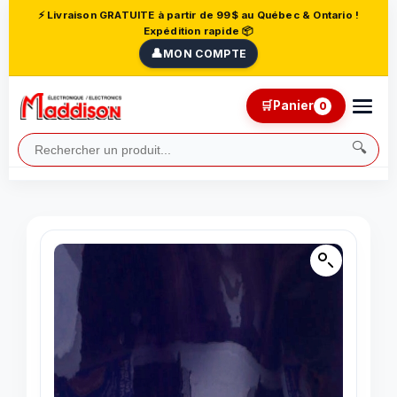
⚡ Livraison GRATUITE à partir de 99$ au Québec & Ontario !
Expédition rapide 📦
👤
MON COMPTE
🛒
Panier
0
🔍