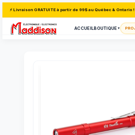
⚡ Livraison GRATUITE à partir de 99$ au Québec & Ontario !
ACCUEIL
BOUTIQUE
PRO
▼