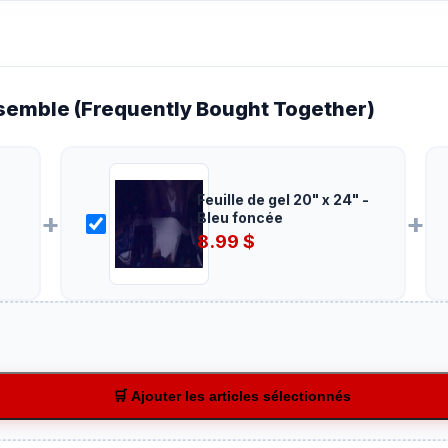
emble (Frequently Bought Together)
Feuille de gel 20" x 24" -
+
+
Bleu foncée
8.99
$
🛒 Ajouter les articles sélectionnés