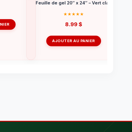
Feuille de gel 20″ x 24″ – Vert clair
8.99
$
NIER
AJOUTER AU PANIER