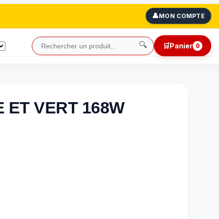
👤
MON COMPTE
🔍
🛒
Panier
0
 ET VERT 168W