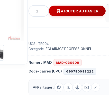
quantité
AJOUTER AU PANIER
de
JEUX
LAZER
ROUGE
ET
VERT
UGS :
TF004
Catégorie:
ÉCLAIRAGE PROFESSIONNEL
168W
Numéro MAD :
MAD-030908
Code-barres (UPC) :
690780088222
📢 Partager :
🔗