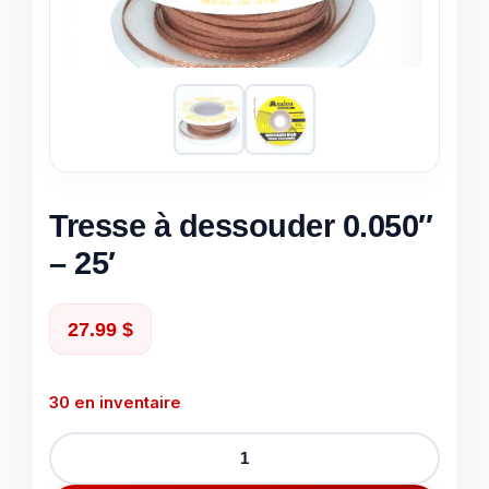
Tresse à dessouder 0.050″
– 25′
27.99
$
30 en inventaire
quantité
de