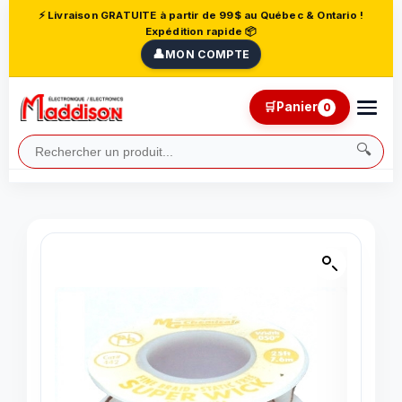
⚡ Livraison GRATUITE à partir de 99$ au Québec & Ontario !
Expédition rapide 📦
👤
MON COMPTE
🛒
Panier
0
🔍