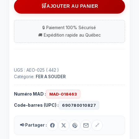
Tresse
AJOUTER AU PANIER
à
dessouder
0.050"
-
25'
UGS :
AEO-025 ( 442 )
Catégorie:
FER A SOUDER
Numéro MAD :
MAD-018463
Code-barres (UPC) :
690780010827
📢 Partager :
🔗