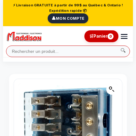
⚡ Livraison GRATUITE à partir de 99$ au Québec & Ontario !
Expédition rapide 📦
👤
MON COMPTE
🛒
Panier
0
🔍