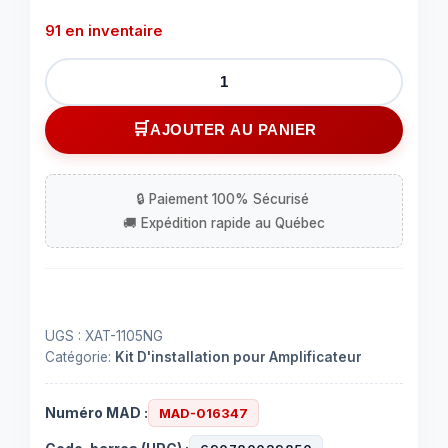
91 en inventaire
quantité
de
Support
AJOUTER AU PANIER
pour
fusibles
AUE
avec
afficheur
numérique
UGS :
XAT-1105NG
Catégorie:
Kit D'installation pour Amplificateur
Numéro MAD :
MAD-016347