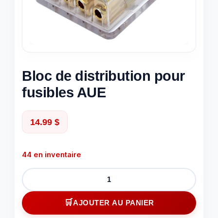
Bloc de distribution pour
fusibles AUE
14.99
$
44 en inventaire
quantité
de
Bloc
AJOUTER AU PANIER
de