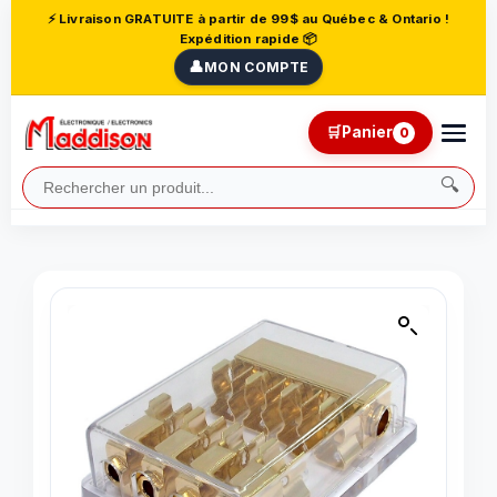
⚡ Livraison GRATUITE à partir de 99$ au Québec & Ontario !
Expédition rapide 📦
👤
MON COMPTE
🛒
Panier
0
🔍