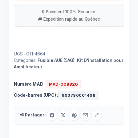
distribution
pour
fusibles
AUE
UGS :
GTI-4664
Catégories:
Fusible AUE (5AG)
,
Kit D'installation pour
Amplificateur
Numéro MAD :
MAD-008820
Code-barres (UPC) :
690780001498
📢 Partager :
🔗