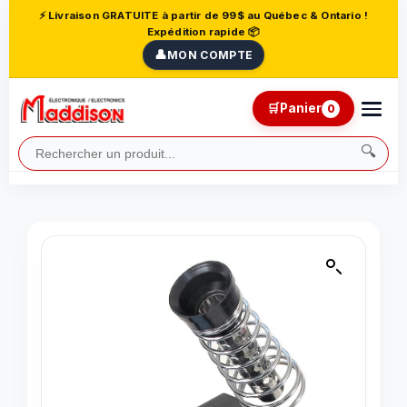
⚡ Livraison GRATUITE à partir de 99$ au Québec & Ontario !
Expédition rapide 📦
👤
MON COMPTE
🛒
Panier
0
🔍