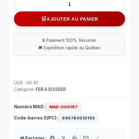
quantité
de
Support
AJOUTER AU PANIER
pour
fer
à
souder
avec
base
rectangulaire
UGS :
HS-81
Catégorie:
FER A SOUDER
Numéro MAD :
MAD-000187
Code-barres (UPC) :
690780010155
📢 Partager :
🔗