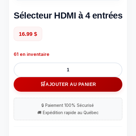
Sélecteur HDMI à 4 entrées
16.99
$
61 en inventaire
quantité
de
Sélecteur
AJOUTER AU PANIER
HDMI
à
4
entrées