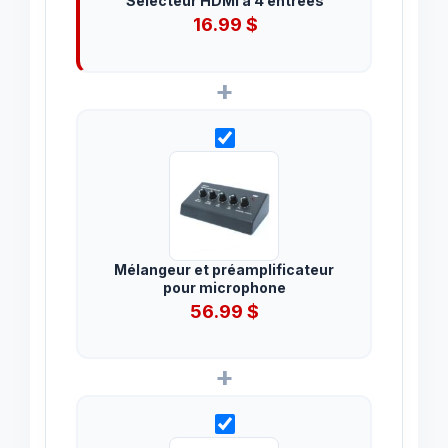
Sélecteur HDMI à 4 entrées
16.99
$
+
Mélangeur et préamplificateur
pour microphone
56.99
$
+