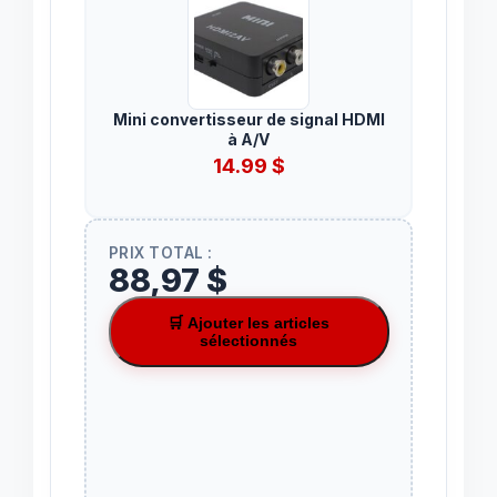
Mini convertisseur de signal HDMI
à A/V
14.99
$
PRIX TOTAL :
88,97 $
🛒 Ajouter les articles
sélectionnés