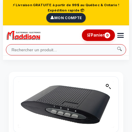
⚡ Livraison GRATUITE à partir de 99$ au Québec & Ontario !
Expédition rapide 📦
👤
MON COMPTE
🛒
Panier
0
🔍