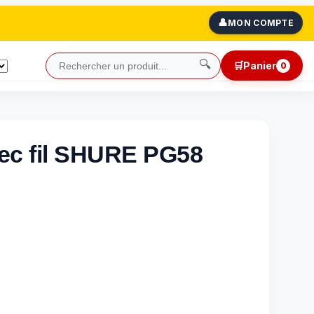
👤
MON COMPTE
🔍
🛒
Panier
0
ec fil SHURE PG58