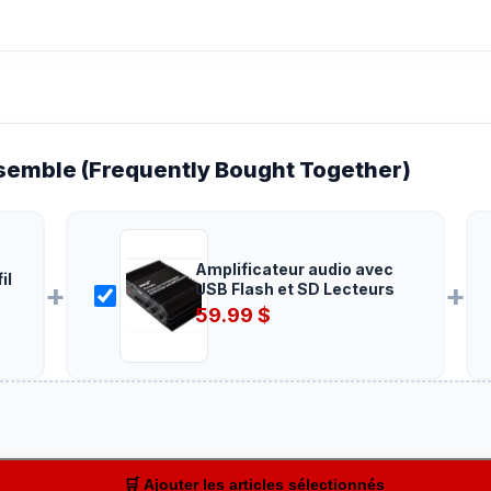
emble (Frequently Bought Together)
Amplificateur audio avec
il
+
+
USB Flash et SD Lecteurs
59.99
$
🛒 Ajouter les articles sélectionnés