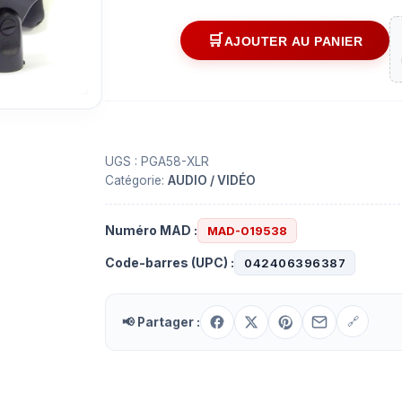
AJOUTER AU PANIER
quantité
de
Microphone
vocal
avec
fil
UGS :
PGA58-XLR
Catégorie:
AUDIO / VIDÉO
SHURE
PG58
Numéro MAD :
MAD-019538
Code-barres (UPC) :
042406396387
📢 Partager :
🔗