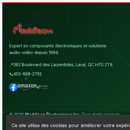
Expert en composants électroniques et solutions
audio-vidéo depuis 1994.
📍
382 Boulevard des Laurentides, Laval, QC H7G 2T8
📞
450-668-2755
© 2026
Maddison Électronique Inc.
Tous droits réservés.
Politique de confidentialité & Cookies
|
Conditions d'utilisation
Ce site utilise des cookies pour améliorer votre expér
Numéro d'entreprise du Québec (NEQ) :
1144606069
• TPS : R13891