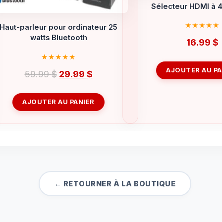
Sélecteur HDMI à 4
Haut-parleur pour ordinateur 25
watts Bluetooth
16.99
$
AJOUTER AU PA
Le
Le
59.99
$
29.99
$
prix
prix
initial
actuel
AJOUTER AU PANIER
était :
est :
59.99 $.
29.99 $.
← RETOURNER À LA BOUTIQUE