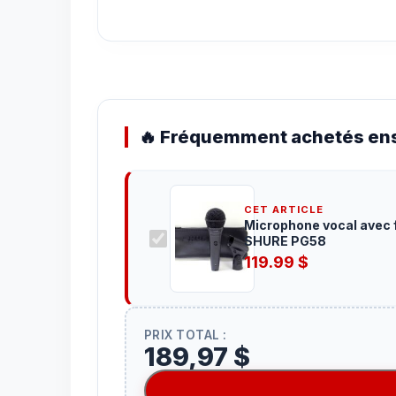
🔥 Fréquemment achetés ens
CET ARTICLE
Microphone vocal avec f
SHURE PG58
119.99
$
PRIX TOTAL :
189,97 $