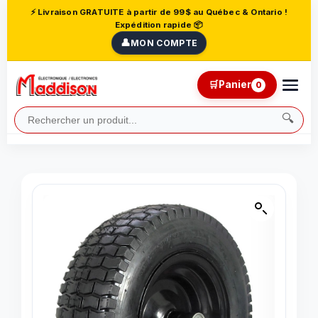
⚡ Livraison GRATUITE à partir de 99$ au Québec & Ontario !
Expédition rapide 📦
👤
MON COMPTE
🛒
Panier
0
🔍