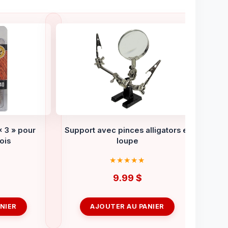
x 3 » pour
Support avec pinces alligators et
ois
loupe
9.99
$
NIER
AJOUTER AU PANIER