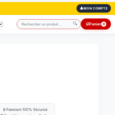
👤
MON COMPTE
🔍
🛒
Panier
0