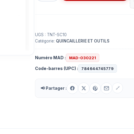
Grattoir
rétractable
UGS :
TNT-SC10
Catégorie:
QUINCAILLERIE ET OUTILS
Numéro MAD :
MAD-030221
Code-barres (UPC) :
784644745779
📢 Partager :
🔗