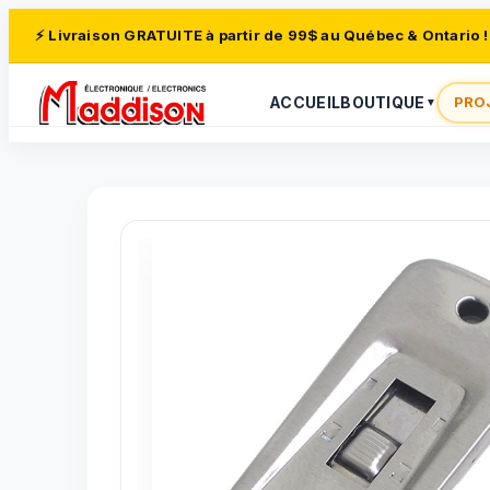
⚡ Livraison GRATUITE à partir de 99$ au Québec & Ontario !
ACCUEIL
BOUTIQUE
PRO
▼