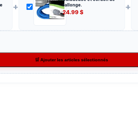
+
+
le
rallonge.
24.99
$
🛒 Ajouter les articles sélectionnés