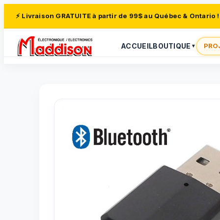
⚡ Livraison GRATUITE à partir de 99$ au Québec & Ontario !
ACCUEIL
BOUTIQUE
PRO
▼