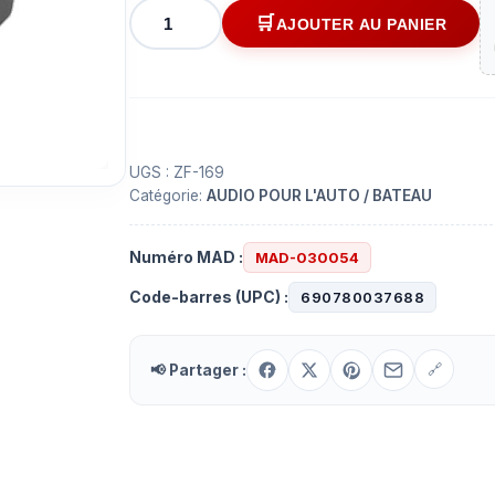
quantité
AJOUTER AU PANIER
de
Récepteur
/
transmetteur
audio
Bluetooth
UGS :
ZF-169
Catégorie:
AUDIO POUR L'AUTO / BATEAU
5.0
Numéro MAD :
MAD-030054
Code-barres (UPC) :
690780037688
📢 Partager :
🔗