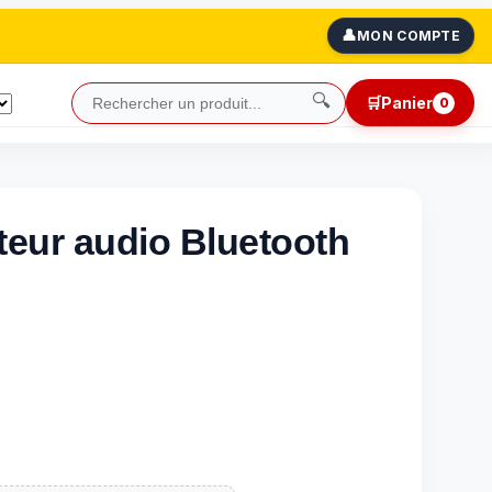
👤
MON COMPTE
🔍
🛒
Panier
0
teur audio Bluetooth