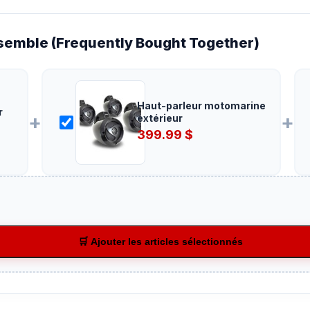
emble (Frequently Bought Together)
Haut-parleur motomarine
r
+
+
extérieur
399.99
$
🛒 Ajouter les articles sélectionnés