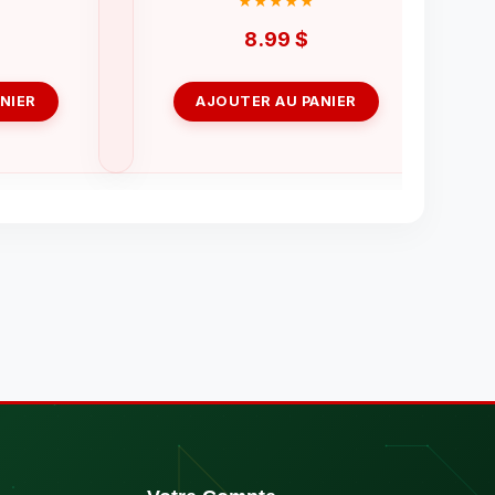
$
8.99
$
NIER
AJOUTER AU PANIER