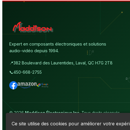
Expert en composants électroniques et solutions
audio-vidéo depuis 1994.
📍
382 Boulevard des Laurentides, Laval, QC H7G 2T8
📞
450-668-2755
© 2026
Maddison Électronique Inc.
Tous droits réservés.
Politique de confidentialité & Cookies
|
Conditions d'utilisation
Ce site utilise des cookies pour améliorer votre expér
Numéro d'entreprise du Québec (NEQ) :
1144606069
• TPS : R13891