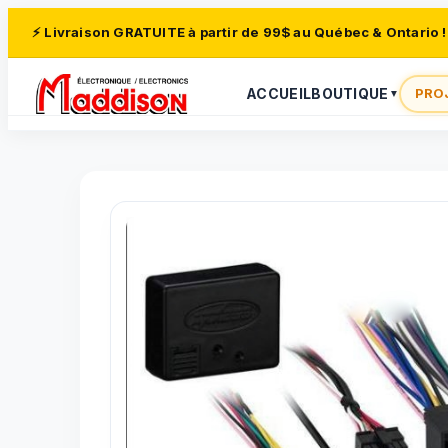
⚡ Livraison GRATUITE à partir de 99$ au Québec & Ontario !
ACCUEIL
BOUTIQUE
PRO
▼