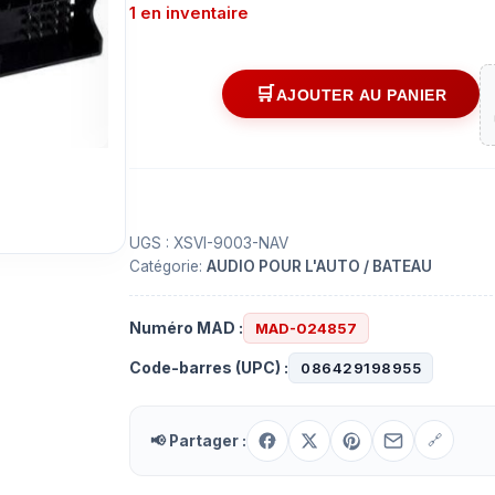
1 en inventaire
AJOUTER AU PANIER
quantité
de
Couette
de
radio
Volkswagen
UGS :
XSVI-9003-NAV
Catégorie:
AUDIO POUR L'AUTO / BATEAU
2003
ET
PLUS
Numéro MAD :
MAD-024857
(XSVI-
Code-barres (UPC) :
086429198955
9003-
NAV
)
📢 Partager :
🔗