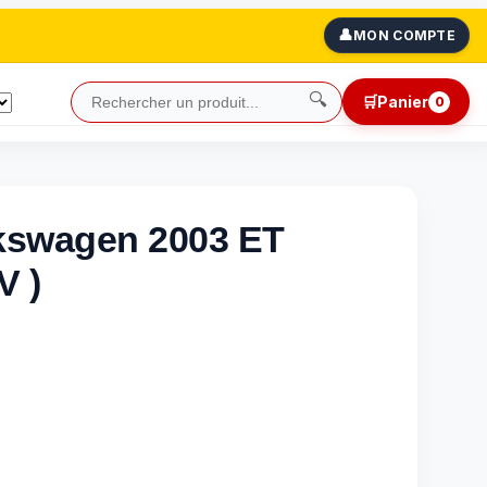
👤
MON COMPTE
🔍
🛒
Panier
0
lkswagen 2003 ET
V )