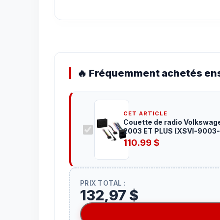
🔥 Fréquemment achetés ens
CET ARTICLE
Couette de radio Volkswag
2003 ET PLUS (XSVI-9003-
NAV )
110.99
$
PRIX TOTAL :
132,97 $