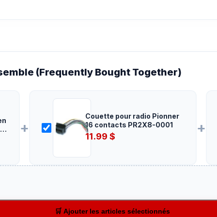
emble (Frequently Bought Together)
Couette pour radio Pionner
en
+
+
16 contacts PR2X8-0001
11.99
$
🛒 Ajouter les articles sélectionnés