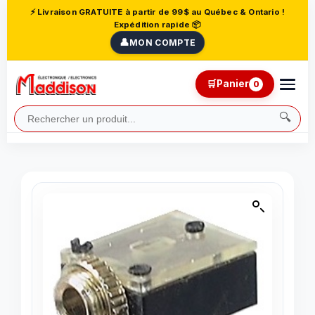
⚡ Livraison GRATUITE à partir de 99$ au Québec & Ontario !
Expédition rapide 📦
👤
MON COMPTE
🛒
Panier
0
🔍