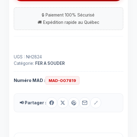
(3.5mm)
femelle
stéréo
à
souder
UGS :
NH2824
Catégorie:
FER A SOUDER
Numéro MAD :
MAD-007819
📢 Partager :
🔗