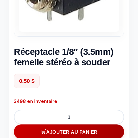
Réceptacle 1/8″ (3.5mm)
femelle stéréo à souder
0.50
$
3498 en inventaire
quantité
de
Réceptacle
AJOUTER AU PANIER
1/8"