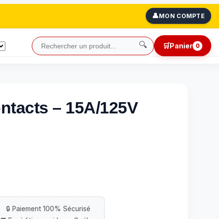
👤
MON COMPTE
🔍
🛒
Panier
0
ontacts – 15A/125V