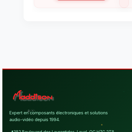
Expert en composants électroniques et solutions
audio-vidéo depuis 1994.
📍
382 Boulevard des Laurentides, Laval, QC H7G 2T8