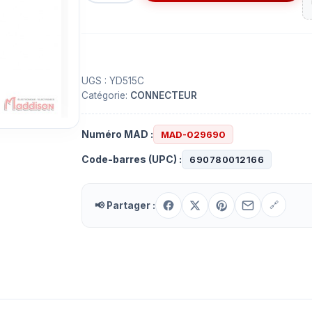
Prise
AC
femelle
3
contacts
UGS :
YD515C
Catégorie:
CONNECTEUR
-
15A/125V
Numéro MAD :
MAD-029690
Code-barres (UPC) :
690780012166
📢 Partager :
🔗