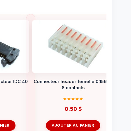
cteur IDC 40
Connecteur header femelle 0.156″ à
8 contacts
0.50
$
NIER
AJOUTER AU PANIER