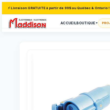
⚡ Livraison GRATUITE à partir de 99$ au Québec & Ontario !
ACCUEIL
BOUTIQUE
PRO
▼