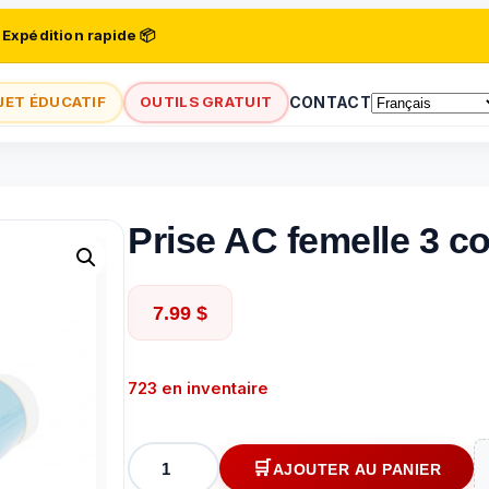
 Expédition rapide 📦
JET ÉDUCATIF
OUTILS GRATUIT
CONTACT
Prise AC femelle 3 c
7.99
$
723 en inventaire
quantité
AJOUTER AU PANIER
de