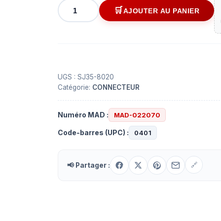
quantité
AJOUTER AU PANIER
de
Connecteur
1/8"
(3.5mm)
femelle
à
UGS :
SJ35-8020
Catégorie:
CONNECTEUR
4
contacts
Numéro MAD :
MAD-022070
Code-barres (UPC) :
0401
📢 Partager :
🔗