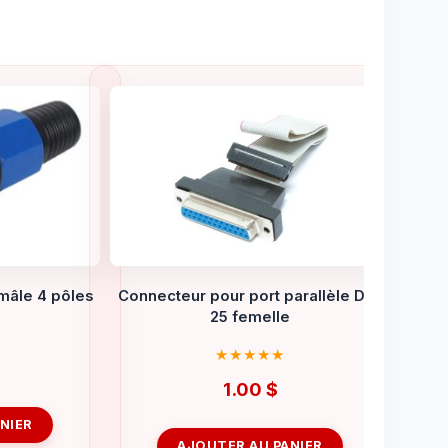
âle 4 pôles
Connecteur pour port parallèle DB-
25 femelle
1.00
$
NIER
AJOUTER AU PANIER