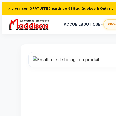
⚡ Livraison GRATUITE à partir de 99$ au Québec & Ontario !
ACCUEIL
BOUTIQUE
PRO
▼