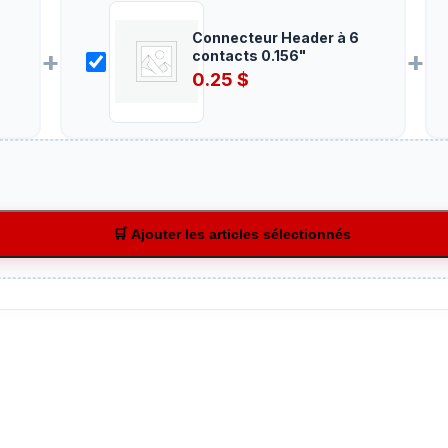
Connecteur Header à 6
+
+
contacts 0.156"
0.25
$
🛒 Ajouter les articles sélectionnés