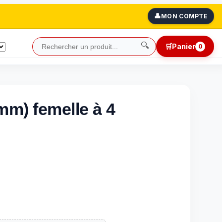
👤
MON COMPTE
🔍
🛒
Panier
0
mm) femelle à 4