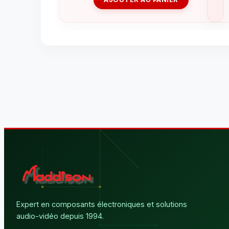
Expert en composants électroniques et solutions
audio-vidéo depuis 1994.