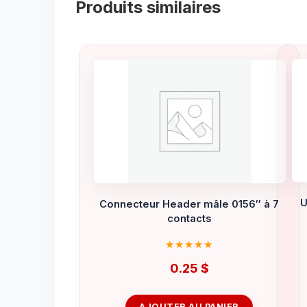
Produits similaires
U
Connecteur Header mâle 0156″ à 7
contacts
0.25
$
AJOUTER AU PANIER