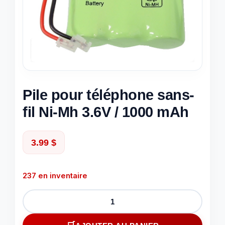
Pile pour téléphone sans-
fil Ni-Mh 3.6V / 1000 mAh
3.99
$
237 en inventaire
quantité
de
Pile