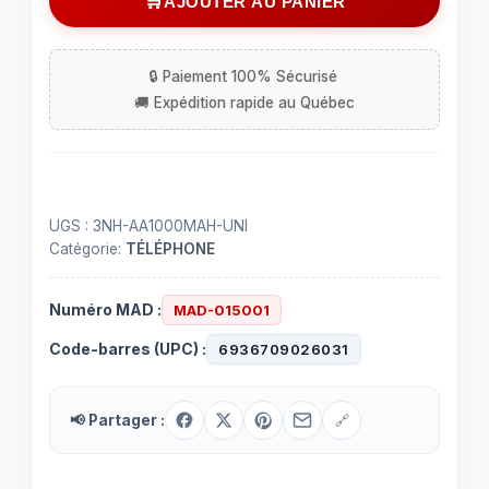
AJOUTER AU PANIER
pour
téléphone
sans-
fil
Ni-
Mh
3.6V
/
UGS :
3NH-AA1000MAH-UNI
1000
Catégorie:
TÉLÉPHONE
mAh
Numéro MAD :
MAD-015001
Code-barres (UPC) :
6936709026031
📢 Partager :
🔗