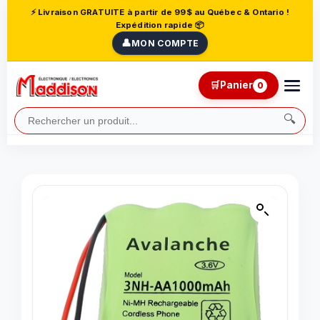
⚡ Livraison GRATUITE à partir de 99$ au Québec & Ontario !
Expédition rapide 📦
👤
MON COMPTE
🛒
Panier
0
🔍