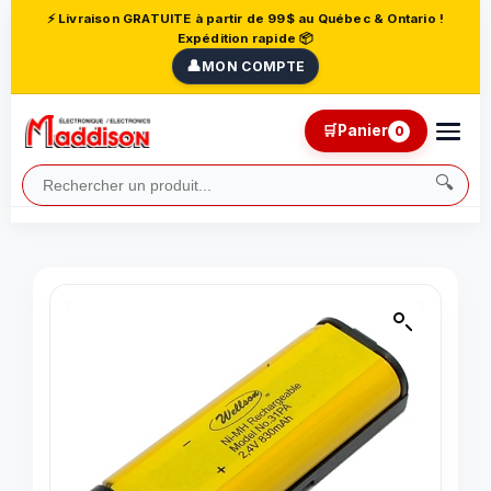
⚡ Livraison GRATUITE à partir de 99$ au Québec & Ontario !
Expédition rapide 📦
👤
MON COMPTE
🛒
Panier
0
🔍