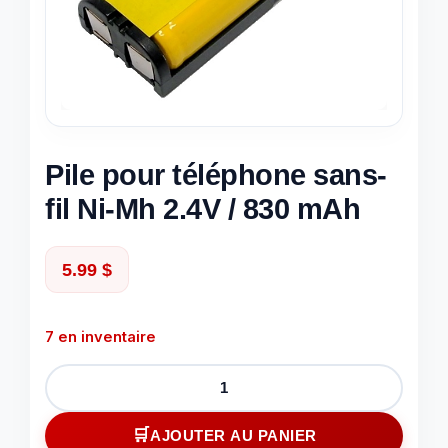
Pile pour téléphone sans-
fil Ni-Mh 2.4V / 830 mAh
5.99
$
7 en inventaire
quantité
de
Pile
AJOUTER AU PANIER