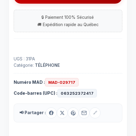
pour
téléphone
sans-
fil
Ni-
Mh
2.4V
/
UGS :
31PA
830
Catégorie:
TÉLÉPHONE
mAh
Numéro MAD :
MAD-029717
Code-barres (UPC) :
063252372417
📢 Partager :
🔗