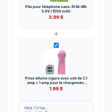
Pile pour téléphone sans-fil Ni-Mh
3.6V / 1500 mAh
3.99
$
+
Prise allume cigare avec usb de 2.1
amp + 1 amp pour le chargement
de téléphones et de tablettes.
1.99
$
Disponible en rose.
PRIX TOTAL :