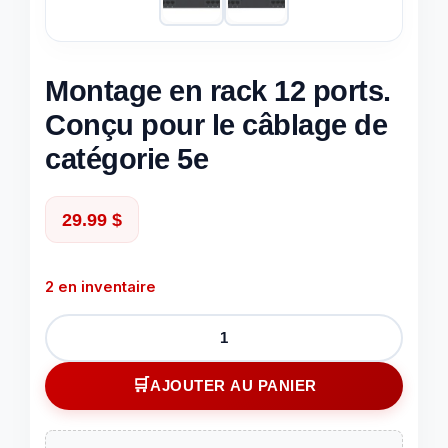
Montage en rack 12 ports.
Conçu pour le câblage de
catégorie 5e
29.99
$
2 en inventaire
quantité
de
Montage
AJOUTER AU PANIER
en
rack