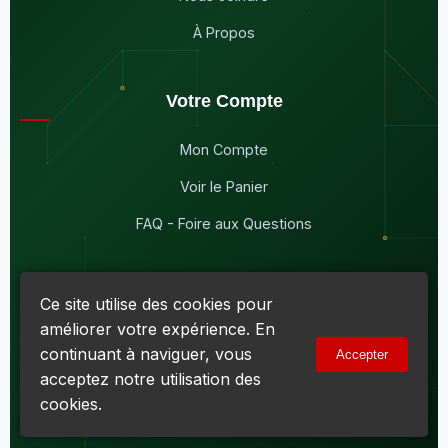
À Propos
Votre Compte
Mon Compte
Voir le Panier
FAQ - Foire aux Questions
Ce site utilise des cookies pour
améliorer votre expérience. En
© 2026
Maddison Électronique Inc.
Tous droits réservés.
continuant à naviguer, vous
Accepter
Politique de confidentialité & Cookies
|
Conditions d'utilisation
acceptez notre utilisation des
Numéro d'entreprise du Québec (NEQ) :
1144606069
• TPS :
R138919030RT0001 • TVQ : 10-1702-3051TQ0001
cookies.