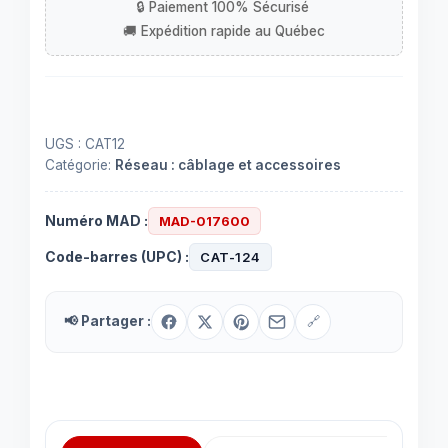
12
ports.
Conçu
pour
le
câblage
UGS :
CAT12
de
Catégorie:
Réseau : câblage et accessoires
catégorie
5e
Numéro MAD :
MAD-017600
Code-barres (UPC) :
CAT-124
📢 Partager :
🔗