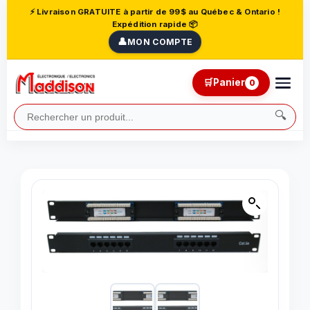
⚡ Livraison GRATUITE à partir de 99$ au Québec & Ontario !
Expédition rapide 📦
👤
MON COMPTE
🛒
Panier
0
🔍