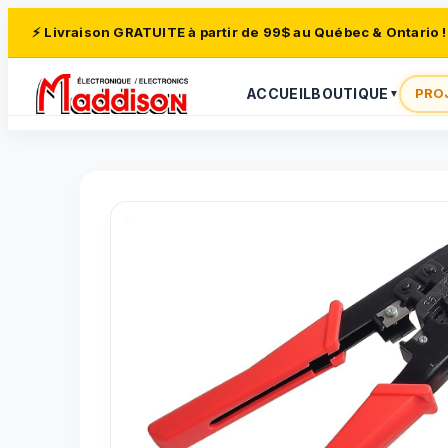
⚡ Livraison GRATUITE à partir de 99$ au Québec & Ontario !
ACCUEIL
BOUTIQUE
PRO
▼