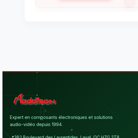
Expert en composants électroniques et solutions
audio-vidéo depuis 1994.
📍
382 Boulevard des Laurentides, Laval, QC H7G 2T8