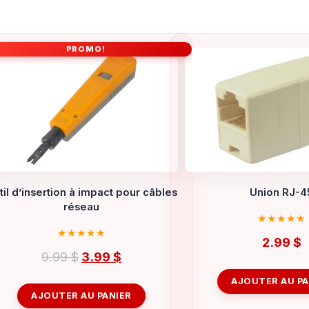
PROMO!
til d’insertion à impact pour câbles
Union RJ-4
réseau
2.99
$
Le
Le
9.99
$
3.99
$
prix
prix
AJOUTER AU PA
initial
actuel
AJOUTER AU PANIER