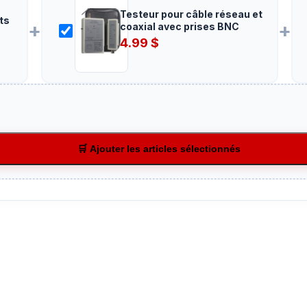
Testeur pour câble réseau et
ts
+
+
coaxial avec prises BNC
4.99
$
🛒 Ajouter les articles sélectionnés