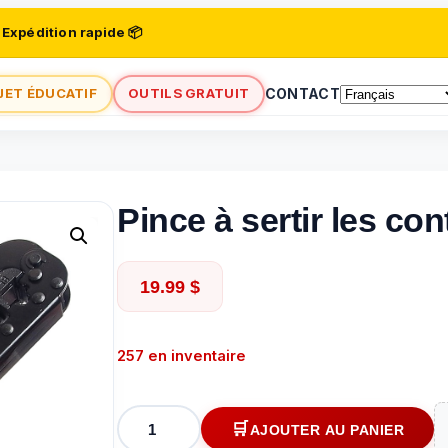
 Expédition rapide 📦
JET ÉDUCATIF
OUTILS GRATUIT
CONTACT
Pince à sertir les co
19.99
$
257 en inventaire
quantité
AJOUTER AU PANIER
de