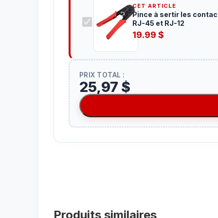
CET ARTICLE
Pince à sertir les contac
RJ-45 et RJ-12
19.99
$
PRIX TOTAL :
25,97 $
Produits similaires