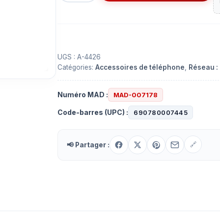
Pince
à
sertir
les
contacts
UGS :
A-4426
Catégories:
Accessoires de téléphone
,
Réseau :
RJ-
45
et
Numéro MAD :
MAD-007178
RJ-
Code-barres (UPC) :
690780007445
12
📢 Partager :
🔗