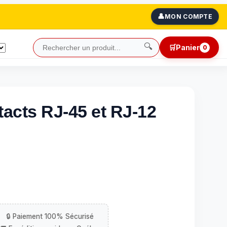
👤
MON COMPTE
🔍
🛒
Panier
0
ntacts RJ-45 et RJ-12