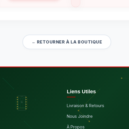
était :
est :
9.99 $.
3.99 $.
← RETOURNER À LA BOUTIQUE
Liens Utiles
Livraison & Retours
Nous Joindre
À Propos