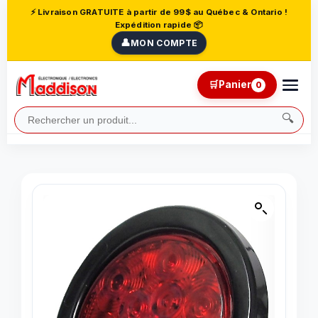
⚡ Livraison GRATUITE à partir de 99$ au Québec & Ontario !
Expédition rapide 📦
👤
MON COMPTE
🛒
Panier
0
🔍