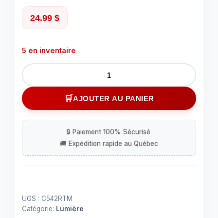
24.99
$
5 en inventaire
quantité
de
Lumière
AJOUTER AU PANIER
del
ronde
pour
frein/feu
arrière/feu
directionnel
10cm
4po
UGS :
C542RTM
Catégorie:
Lumière