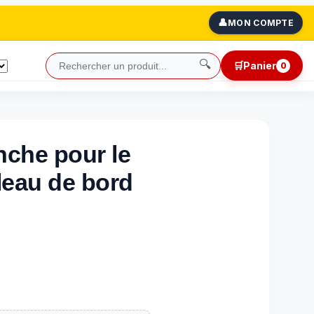
👤
MON COMPTE
🔍
🛒
Panier
0
che pour le
bleau de bord