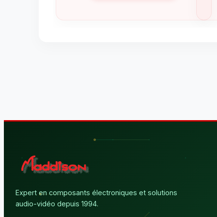
Expert en composants électroniques et solutions
audio-vidéo depuis 1994.