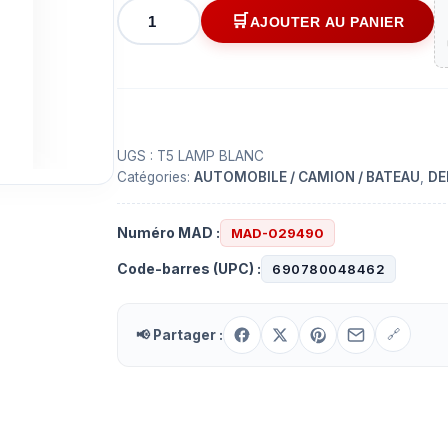
quantité
AJOUTER AU PANIER
de
Ampoule
au
DEL
blanche
pour
UGS :
T5 LAMP BLANC
Catégories:
AUTOMOBILE / CAMION / BATEAU
,
DE
le
rétroéclairage
du
Numéro MAD :
MAD-029490
tableau
Code-barres (UPC) :
690780048462
de
bord
📢 Partager :
🔗