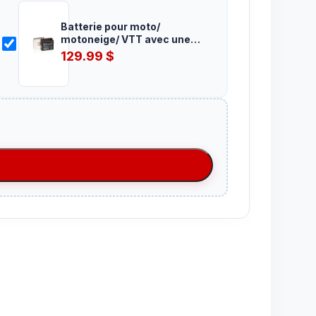
Batterie pour moto/
motoneige/ VTT avec une
capacité 18 AH
129.99
$