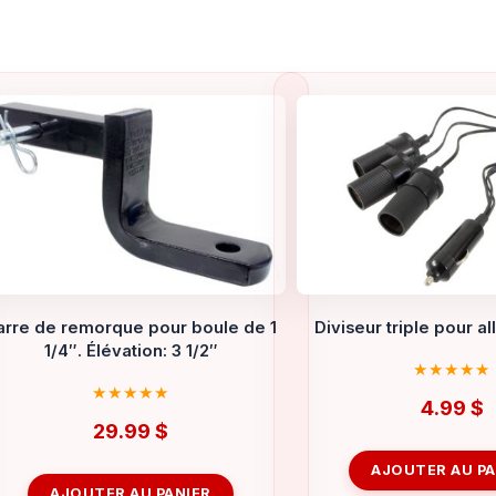
arre de remorque pour boule de 1
Diviseur triple pour a
1/4″. Élévation: 3 1/2″
4.99
$
29.99
$
AJOUTER AU PA
AJOUTER AU PANIER