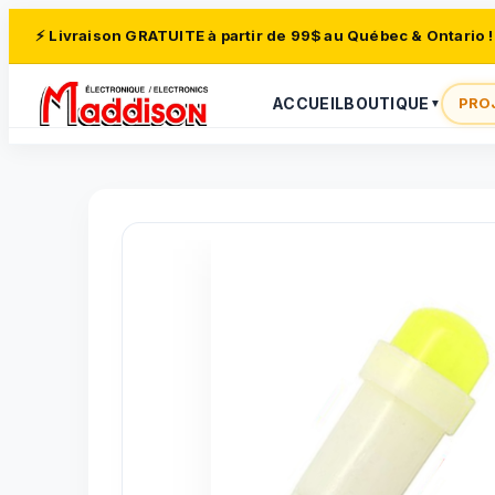
⚡ Livraison GRATUITE à partir de 99$ au Québec & Ontario !
ACCUEIL
BOUTIQUE
PRO
▼