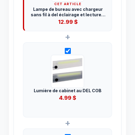
CET ARTICLE
Lampe de bureau avec chargeur
sans fil à del éclairage et lecture 3
fonctions
12.99
$
+
Lumière de cabinet au DEL COB
4.99
$
+