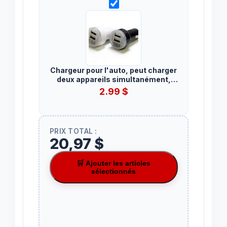
Chargeur pour l'auto, peut charger
deux appareils simultanément,
recharge rapide tous les
2.99
$
téléphones intelligents
PRIX TOTAL :
20,97 $
🛒 Ajouter les articles
sélectionnés