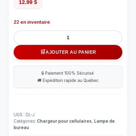
12.99
$
22 en inventaire
quantité
de
Lampe
AJOUTER AU PANIER
de
bureau
avec
chargeur
sans
fil
à
del
UGS :
DL-J
éclairage
Catégories:
Chargeur pour cellulaires
,
Lampe de
et
bureau
lecture