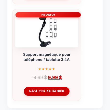
PROMO!
Support magnétique pour
téléphone / tablette 3.4A
Le
Le
14.99
$
9.99
$
prix
prix
initial
actuel
AJOUTER AU PANIER
était :
est :
14.99 $.
9.99 $.