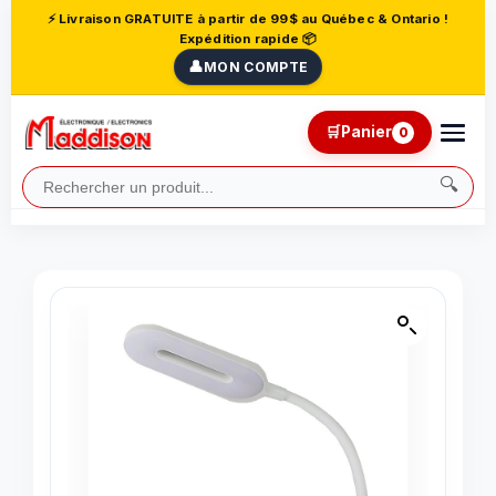
⚡ Livraison GRATUITE à partir de 99$ au Québec & Ontario !
Expédition rapide 📦
👤
MON COMPTE
🛒
Panier
0
🔍