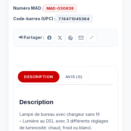
3
Numéro MAD :
MAD-030638
fonctions
Code-barres (UPC) :
774471045364
📢 Partager :
🔗
DESCRIPTION
AVIS (0)
Description
Lampe de bureau avec chargeur sans fil
– Lumière au DEL avec 3 différents réglages
de luminosité: chaud, froid ou blancl.