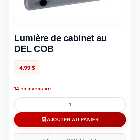
Lumière de cabinet au
DEL COB
4.99
$
14 en inventaire
quantité
de
Lumière
AJOUTER AU PANIER
de
cabinet
au