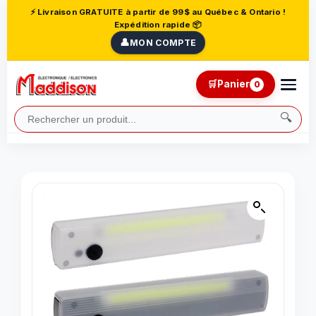
⚡ Livraison GRATUITE à partir de 99$ au Québec & Ontario !
Expédition rapide 📦
👤
MON COMPTE
🛒
Panier
0
🔍