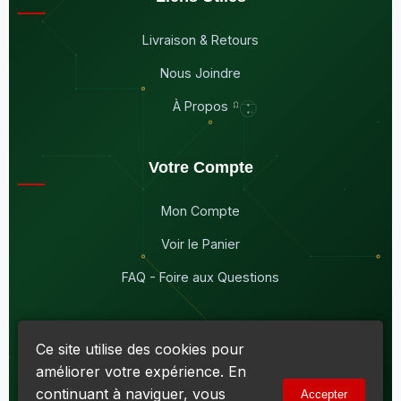
Livraison & Retours
Nous Joindre
À Propos
Votre Compte
Mon Compte
Voir le Panier
FAQ - Foire aux Questions
Ce site utilise des cookies pour
améliorer votre expérience. En
© 2026
Maddison Électronique Inc.
Tous droits réservés.
continuant à naviguer, vous
Accepter
Politique de confidentialité & Cookies
|
Conditions d'utilisation