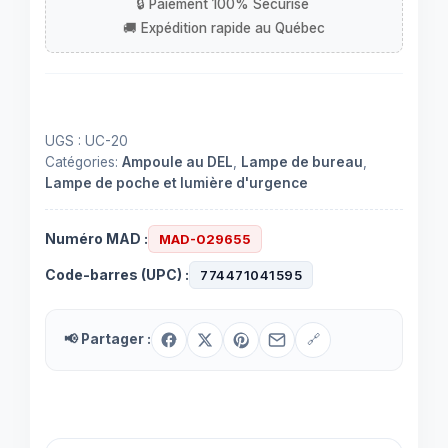
DEL
COB
UGS :
UC-20
Catégories:
Ampoule au DEL
,
Lampe de bureau
,
Lampe de poche et lumière d'urgence
Numéro MAD :
MAD-029655
Code-barres (UPC) :
774471041595
📢 Partager :
🔗