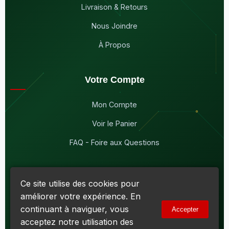
Livraison & Retours
Nous Joindre
À Propos
Votre Compte
Mon Compte
Voir le Panier
FAQ - Foire aux Questions
Ce site utilise des cookies pour
améliorer votre expérience. En
© 2026
Maddison Électronique Inc.
Tous droits réservés.
continuant à naviguer, vous
Accepter
Politique de confidentialité & Cookies
|
Conditions d'utilisation
acceptez notre utilisation des
Numéro d'entreprise du Québec (NEQ) :
1144606069
• TPS :