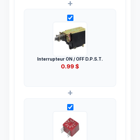
+
Interrupteur ON / OFF D.P.S.T.
0.99
$
+