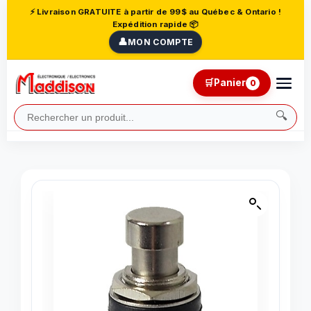
⚡ Livraison GRATUITE à partir de 99$ au Québec & Ontario !
Expédition rapide 📦
👤
MON COMPTE
🛒
Panier
0
🔍