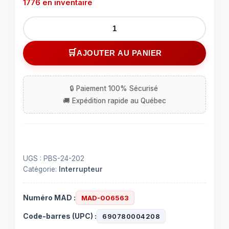
1776 en inventaire
quantité
de
Interrupteur
AJOUTER AU PANIER
à
poussoir
On-
Off
D.P.D.T.
UGS :
PBS-24-202
Catégorie:
Interrupteur
Numéro MAD :
MAD-006563
Code-barres (UPC) :
690780004208