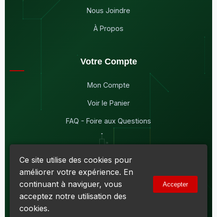
Nous Joindre
À Propos
Votre Compte
Mon Compte
Voir le Panier
FAQ - Foire aux Questions
Ce site utilise des cookies pour
améliorer votre expérience. En
© 2026
Maddison Électronique Inc.
Tous droits réservés.
continuant à naviguer, vous
Accepter
Politique de confidentialité & Cookies
|
Conditions d'utilisation
acceptez notre utilisation des
Numéro d'entreprise du Québec (NEQ) :
1144606069
• TPS :
R138919030RT0001 • TVQ : 10-1702-3051TQ0001
cookies.