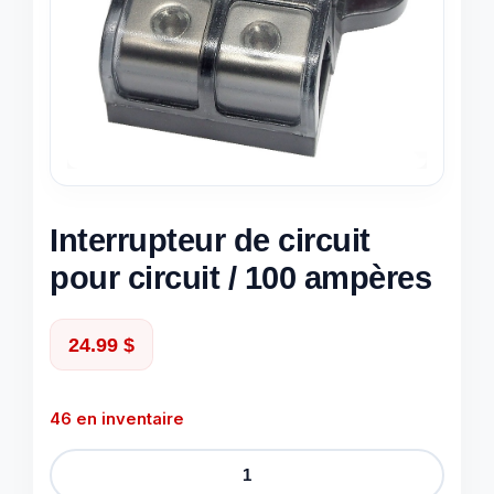
Interrupteur de circuit
pour circuit / 100 ampères
24.99
$
46 en inventaire
quantité
de