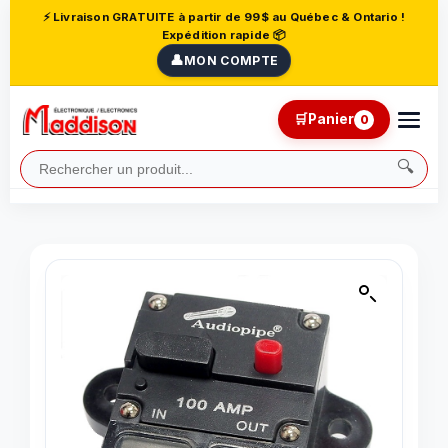
⚡ Livraison GRATUITE à partir de 99$ au Québec & Ontario !
Expédition rapide 📦
👤
MON COMPTE
🛒
Panier
0
🔍