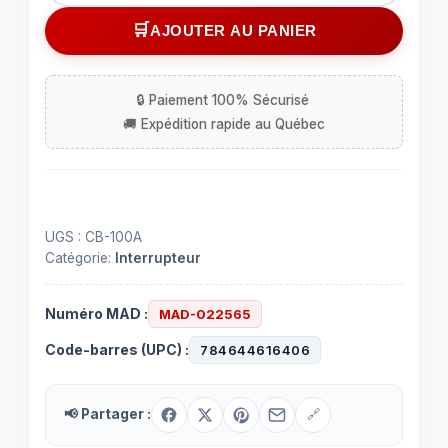
Interrupteur
AJOUTER AU PANIER
de
circuit
pour
circuit
/
100
ampères
UGS :
CB-100A
Catégorie:
Interrupteur
Numéro MAD :
MAD-022565
Code-barres (UPC) :
784644616406
📢 Partager :
🔗