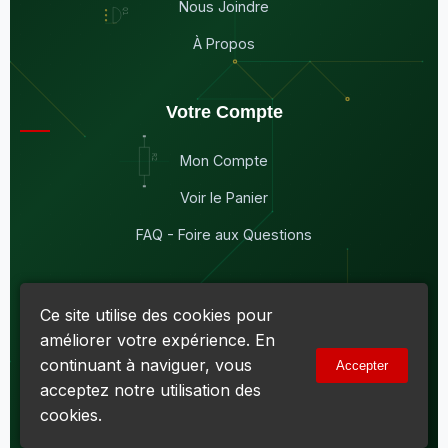
Nous Joindre
À Propos
Votre Compte
Mon Compte
Voir le Panier
FAQ - Foire aux Questions
Ce site utilise des cookies pour
améliorer votre expérience. En
© 2026
Maddison Électronique Inc.
Tous droits réservés.
continuant à naviguer, vous
Accepter
Politique de confidentialité & Cookies
|
Conditions d'utilisation
acceptez notre utilisation des
Numéro d'entreprise du Québec (NEQ) :
1144606069
• TPS :
R138919030RT0001 • TVQ : 10-1702-3051TQ0001
cookies.