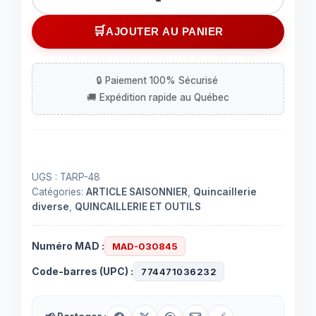
de
Bâche
AJOUTER AU PANIER
bleu
toile
de
protection
183x244c
6pieds
x8
pieds
UGS :
TARP-48
Catégories:
ARTICLE SAISONNIER
,
Quincaillerie
diverse
,
QUINCAILLERIE ET OUTILS
Numéro MAD :
MAD-030845
Code-barres (UPC) :
774471036232