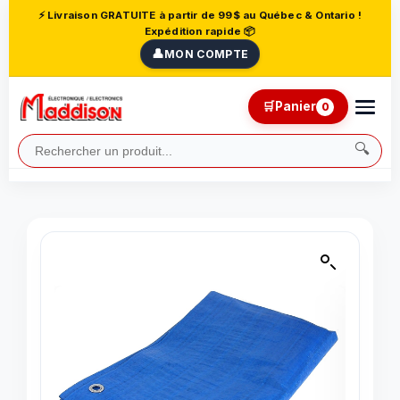
⚡ Livraison GRATUITE à partir de 99$ au Québec & Ontario !
Expédition rapide 📦
👤
MON COMPTE
🛒
Panier
0
🔍