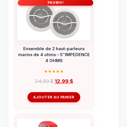
PROMO!
Ensemble de 2 haut-parleurs
marins de 4 ohms – 5″IMPEDENCE
4 OHMS
Le
Le
24.99
$
12.99
$
prix
prix
initial
actuel
AJOUTER AU PANIER
était :
est :
24.99 $.
12.99 $.