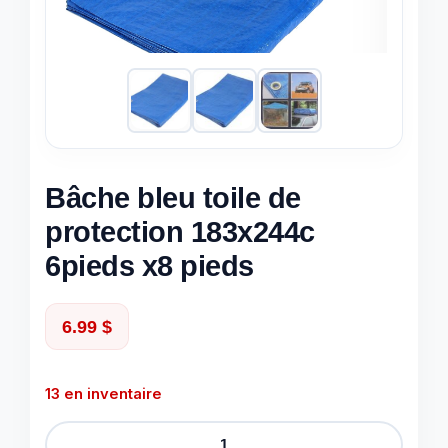
Bâche bleu toile de
protection 183x244c
6pieds x8 pieds
6.99
$
13 en inventaire
quantité