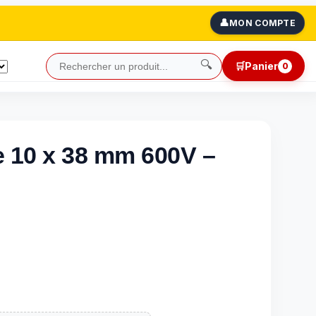
👤
MON COMPTE
🔍
🛒
Panier
0
e 10 x 38 mm 600V –