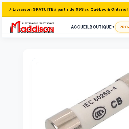
⚡ Livraison GRATUITE à partir de 99$ au Québec & Ontario !
ACCUEIL
BOUTIQUE
PRO
▼