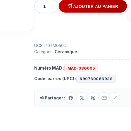
quantité
AJOUTER AU PANIER
de
Fusible
en
céramique
10
x
UGS :
10TM050D
Catégorie:
Céramique
38
mm
600V
Numéro MAD :
MAD-030095
-
Code-barres (UPC) :
690780086938
50A
📢 Partager :
🔗