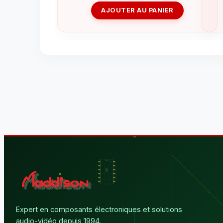
AJOUTER AU PANIER
Expert en composants électroniques et solutions
audio-vidéo depuis 1994.