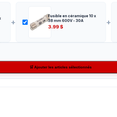
Fusible en céramique 10 x
x
+
+
38 mm 600V - 30A
3.99
$
🛒 Ajouter les articles sélectionnés