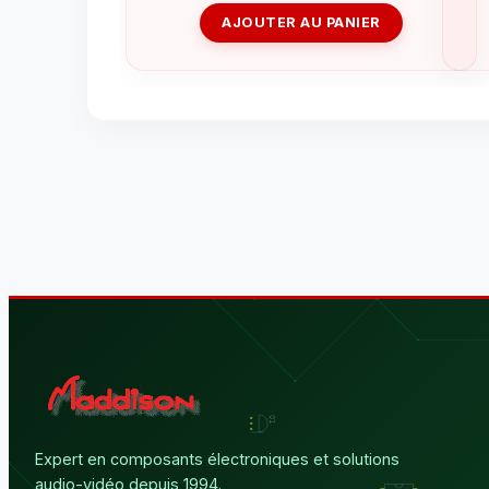
AJOUTER AU PANIER
Expert en composants électroniques et solutions
audio-vidéo depuis 1994.