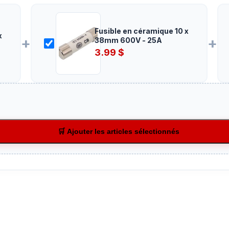
Fusible en céramique 10 x
x
+
+
38mm 600V - 25A
3.99
$
🛒 Ajouter les articles sélectionnés