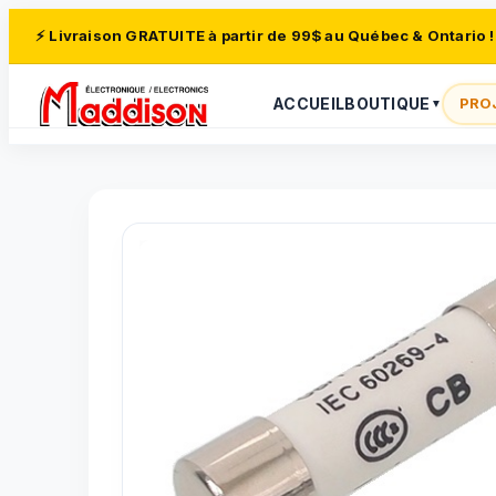
⚡ Livraison GRATUITE à partir de 99$ au Québec & Ontario !
ACCUEIL
BOUTIQUE
PRO
▼