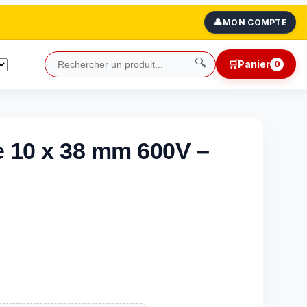
👤
MON COMPTE
🔍
🛒
Panier
0
e 10 x 38 mm 600V –