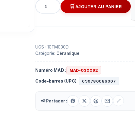
quantité
AJOUTER AU PANIER
de
Fusible
en
céramique
10
x
UGS :
10TM030D
Catégorie:
Céramique
38
mm
600V
Numéro MAD :
MAD-030092
-
Code-barres (UPC) :
690780086907
30A
📢 Partager :
🔗