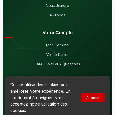
Nous Joindre
À Propos
Votre Compte
Mon Compte
Voir le Panier
FAQ - Foire aux Questions
Ce site utilise des cookies pour
améliorer votre expérience. En
© 2026
Maddison Électronique Inc.
Tous droits réservés.
continuant à naviguer, vous
Accepter
Politique de confidentialité & Cookies
|
Conditions d'utilisation
acceptez notre utilisation des
Numéro d'entreprise du Québec (NEQ) :
1144606069
• TPS :
R138919030RT0001 • TVQ : 10-1702-3051TQ0001
cookies.