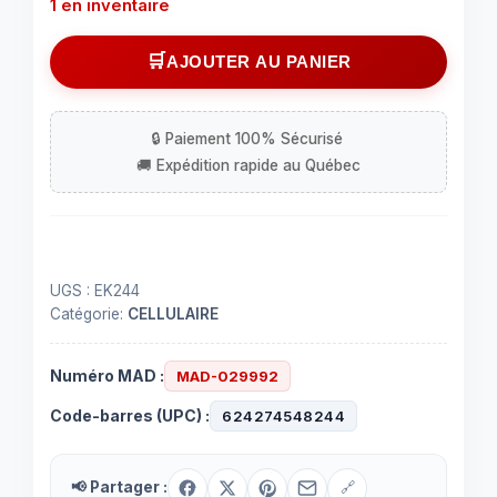
1 en inventaire
quantité
AJOUTER AU PANIER
de
Étui
transparent
pour
Samsung
Galaxy
Note
8
UGS :
EK244
Catégorie:
CELLULAIRE
Numéro MAD :
MAD-029992
Code-barres (UPC) :
624274548244
📢 Partager :
🔗