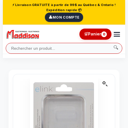
⚡ Livraison GRATUITE à partir de 99$ au Québec & Ontario !
Expédition rapide 📦
👤
MON COMPTE
🛒
Panier
0
🔍