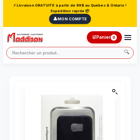
⚡ Livraison GRATUITE à partir de 99$ au Québec & Ontario !
Expédition rapide 📦
👤
MON COMPTE
🛒
Panier
0
🔍