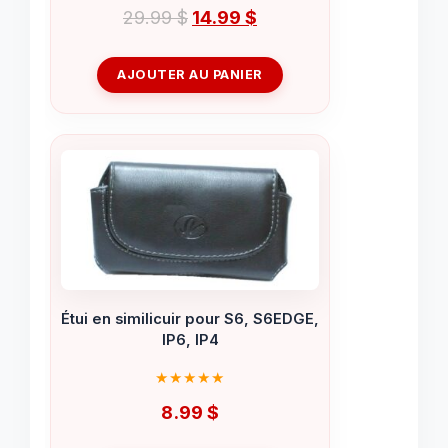
Le
Le
29.99
$
14.99
$
prix
prix
initial
actuel
AJOUTER AU PANIER
était :
est :
29.99 $.
14.99 $.
Étui en similicuir pour S6, S6EDGE,
IP6, IP4
8.99
$