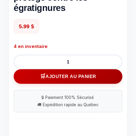
égratignures
5.99
$
4 en inventaire
quantité
de
Étui
AJOUTER AU PANIER
pour
Samsung
S7
Edge
noir,
lisse
et
mince,