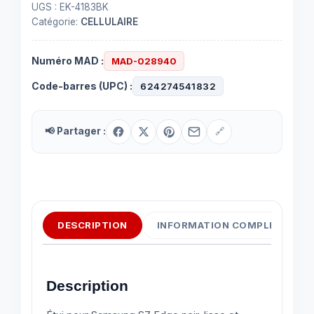
UGS :
EK-4183BK
protège
Catégorie:
CELLULAIRE
contre
les
Numéro MAD :
MAD-028940
égratignures
Code-barres (UPC) :
624274541832
📢 Partager :
🔗
DESCRIPTION
INFORMATION COMPLÉMENTAI
Description