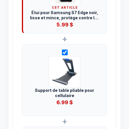
CET ARTICLE
Étui pour Samsung S7 Edge noir,
lisse et mince, protège contre les
égratignures
5.99
$
+
Support de table pliable pour
cellulaire
6.99
$
+