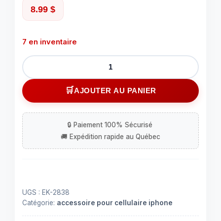
8.99
$
7 en inventaire
quantité
de
Étui
AJOUTER AU PANIER
pour
iphone
13
pro
clair
UGS :
EK-2838
Catégorie:
accessoire pour cellulaire iphone