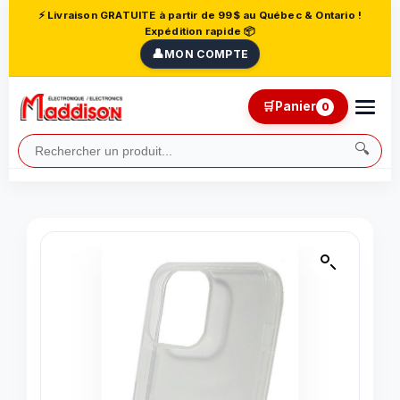
⚡ Livraison GRATUITE à partir de 99$ au Québec & Ontario !
Expédition rapide 📦
👤
MON COMPTE
🛒
Panier
0
🔍