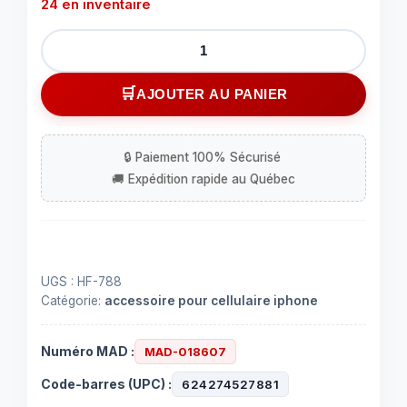
24 en inventaire
quantité
de
Écouteurs
AJOUTER AU PANIER
stéréo
mains
libres
pour
iPhone
UGS :
HF-788
Catégorie:
accessoire pour cellulaire iphone
Numéro MAD :
MAD-018607
Code-barres (UPC) :
624274527881