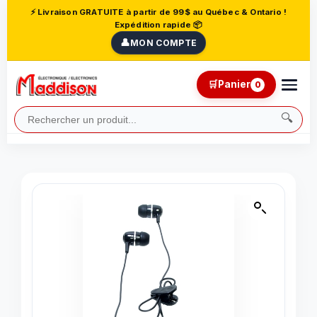
⚡ Livraison GRATUITE à partir de 99$ au Québec & Ontario !
Expédition rapide 📦
👤
MON COMPTE
🛒
Panier
0
🔍