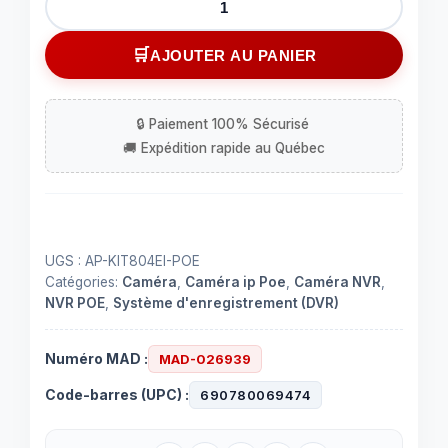
de
Enregistreur
AJOUTER AU PANIER
NVR
avec
8
caméras
IP
POE
720P
1.0
UGS :
AP-KIT804EI-POE
MP
Catégories:
Caméra
,
Caméra ip Poe
,
Caméra NVR
,
NVR POE
,
Système d'enregistrement (DVR)
Numéro MAD :
MAD-026939
Code-barres (UPC) :
690780069474