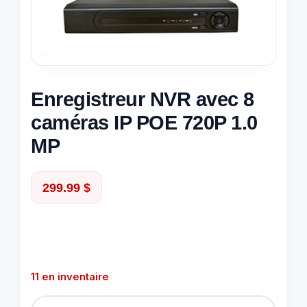
Enregistreur NVR avec 8
caméras IP POE 720P 1.0
MP
299.99
$
11 en inventaire
quantité