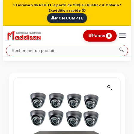
⚡ Livraison GRATUITE à partir de 99$ au Québec & Ontario !
Expédition rapide 📦
👤
MON COMPTE
🛒
Panier
0
🔍