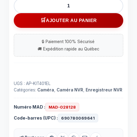
quantité
de
Enregistreur
AJOUTER AU PANIER
NVR
avec
4
caméras
IP
720P
1.0
MP
UGS :
AP-KIT401EL
Catégories:
Caméra
,
Caméra NVR
,
Enregistreur NVR
Numéro MAD :
MAD-028128
Code-barres (UPC) :
690780069641