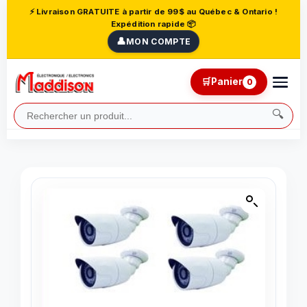
⚡ Livraison GRATUITE à partir de 99$ au Québec & Ontario !
Expédition rapide 📦
👤
MON COMPTE
🛒
Panier
0
🔍