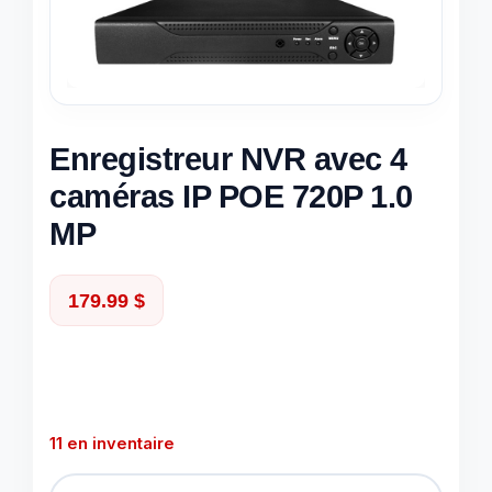
Enregistreur NVR avec 4
caméras IP POE 720P 1.0
MP
179.99
$
11 en inventaire
quantité