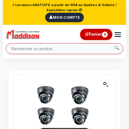
⚡ Livraison GRATUITE à partir de 99$ au Québec & Ontario !
Expédition rapide 📦
👤
MON COMPTE
🛒
Panier
0
🔍