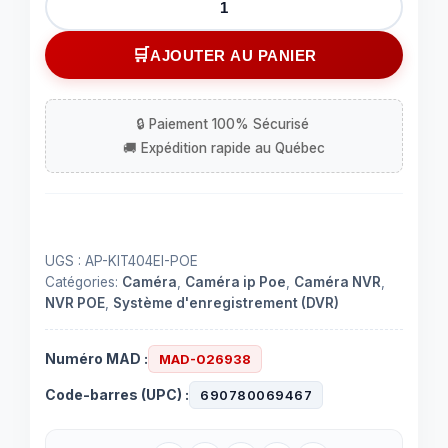
de
Enregistreur
AJOUTER AU PANIER
NVR
avec
4
caméras
IP
POE
720P
1.0
UGS :
AP-KIT404EI-POE
MP
Catégories:
Caméra
,
Caméra ip Poe
,
Caméra NVR
,
NVR POE
,
Système d'enregistrement (DVR)
Numéro MAD :
MAD-026938
Code-barres (UPC) :
690780069467