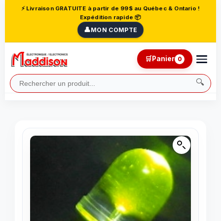
⚡ Livraison GRATUITE à partir de 99$ au Québec & Ontario !
Expédition rapide 📦
👤
MON COMPTE
🛒
Panier
0
🔍