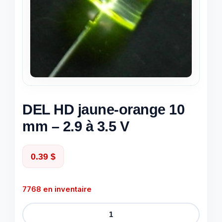
DEL HD jaune-orange 10
mm – 2.9 à 3.5 V
0.39
$
7768 en inventaire
quantité
de