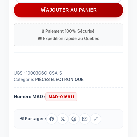
DEL
AJOUTER AU PANIER
HD
jaune-
orange
10
mm
-
2.9
à
UGS :
10003G6C-CSA-S
3.5
Catégorie:
PIÈCES ÉLECTRONIQUE
V
Numéro MAD :
MAD-016811
📢 Partager :
🔗