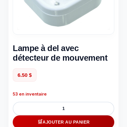
Lampe à del avec
détecteur de mouvement
6.50
$
53 en inventaire
quantité
de
Lampe
AJOUTER AU PANIER
à