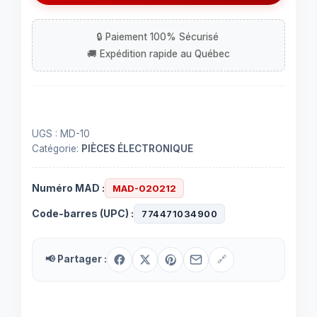
del
avec
détecteur
de
mouvement
UGS :
MD-10
Catégorie:
PIÈCES ÉLECTRONIQUE
Numéro MAD :
MAD-020212
Code-barres (UPC) :
774471034900
📢 Partager :
🔗