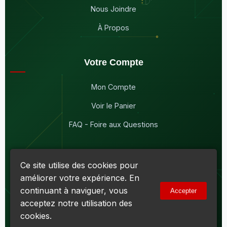
Nous Joindre
À Propos
Votre Compte
Mon Compte
Voir le Panier
FAQ - Foire aux Questions
Ce site utilise des cookies pour
améliorer votre expérience. En
© 2026
Maddison Électronique Inc.
Tous droits réservés.
continuant à naviguer, vous
Accepter
Politique de confidentialité & Cookies
|
Conditions d'utilisation
acceptez notre utilisation des
Numéro d'entreprise du Québec (NEQ) :
1144606069
• TPS :
R138919030RT0001 • TVQ : 10-1702-3051TQ0001
cookies.