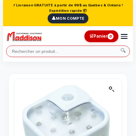
⚡ Livraison GRATUITE à partir de 99$ au Québec & Ontario !
Expédition rapide 📦
👤
MON COMPTE
🛒
Panier
0
🔍