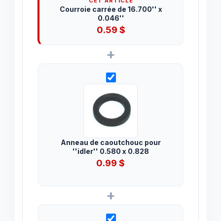
CET ARTICLE
Courroie carrée de 16.700'' x
0.046''
0.59
$
+
Anneau de caoutchouc pour
''idler'' 0.580 x 0.828
0.99
$
+