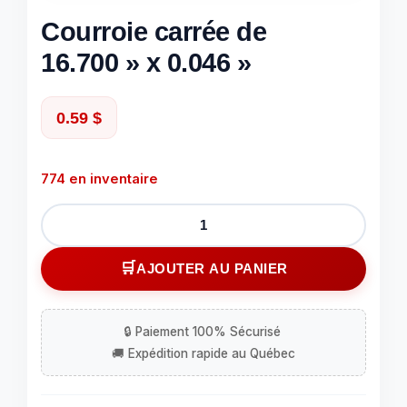
Courroie carrée de
16.700 » x 0.046 »
0.59
$
774 en inventaire
quantité
de
Courroie
AJOUTER AU PANIER
carrée
de
16.700''
x
0.046''