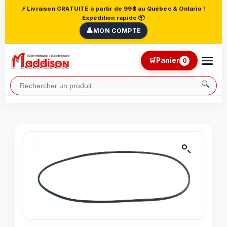
⚡ Livraison GRATUITE à partir de 99$ au Québec & Ontario !
Expédition rapide 📦
👤
MON COMPTE
🛒
Panier
0
🔍