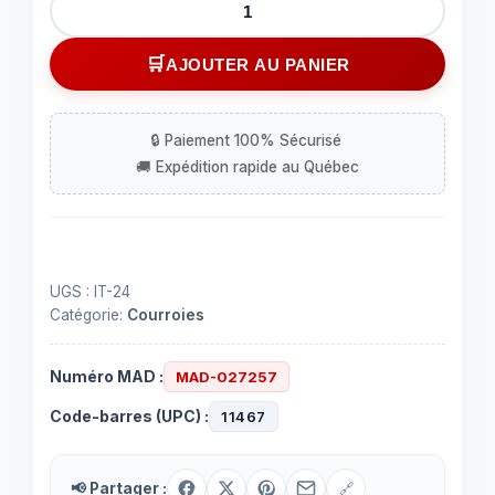
de
Anneau
AJOUTER AU PANIER
de
caoutchouc
pour
''idler''
0.530
x
0.954
UGS :
IT-24
Catégorie:
Courroies
Numéro MAD :
MAD-027257
Code-barres (UPC) :
11467
📢 Partager :
🔗