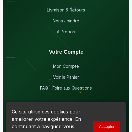
Livraison & Retours
Nous Joindre
À Propos
Votre Compte
Mon Compte
Voir le Panier
FAQ - Foire aux Questions
Ce site utilise des cookies pour
améliorer votre expérience. En
© 2026
Maddison Électronique Inc.
Tous droits réservés.
continuant à naviguer, vous
Accepter
Politique de confidentialité & Cookies
|
Conditions d'utilisation