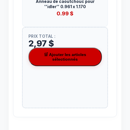
Anneau de caoutchouc pour
''idler'' 0.961 x 1.170
0.99
$
PRIX TOTAL :
2,97 $
🛒 Ajouter les articles
sélectionnés