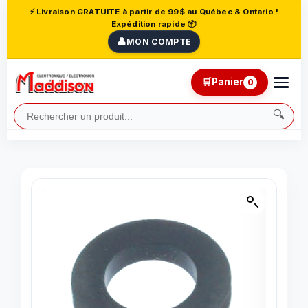
⚡ Livraison GRATUITE à partir de 99$ au Québec & Ontario !
Expédition rapide 📦
👤
MON COMPTE
🛒
Panier
0
🔍