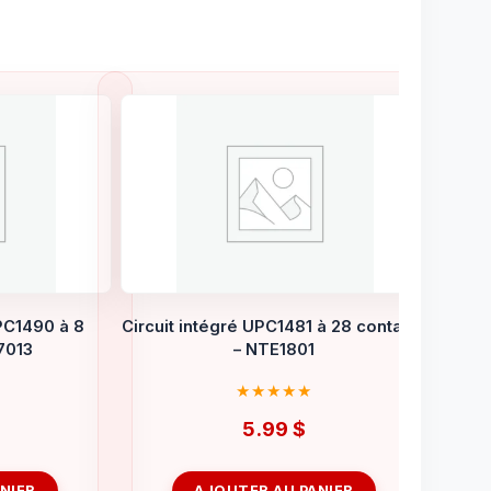
UPC1490 à 8
Circuit intégré UPC1481 à 28 contacts
7013
– NTE1801
5.99
$
NIER
AJOUTER AU PANIER