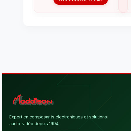
Expert en composants électroniques et solutions
audio-vidéo depuis 1994.