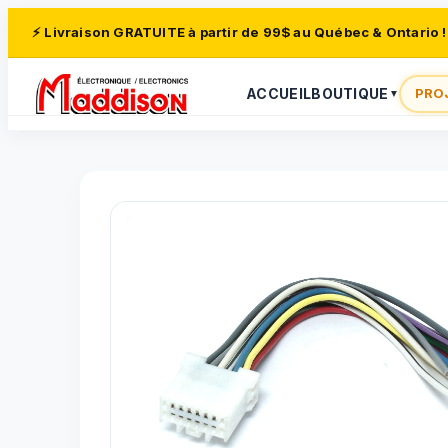
⚡ Livraison GRATUITE à partir de 99$ au Québec & Ontario !
ACCUEIL
BOUTIQUE
PRO
▼