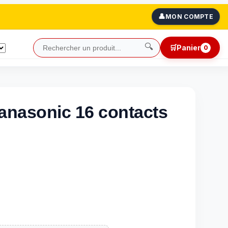
👤
MON COMPTE
🔍
🛒
Panier
0
anasonic 16 contacts