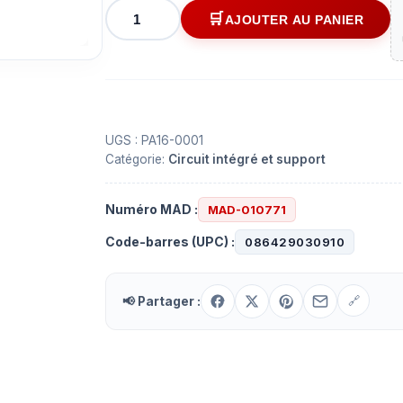
quantité
AJOUTER AU PANIER
de
Couette
pour
radio
Panasonic
16
UGS :
PA16-0001
Catégorie:
Circuit intégré et support
contacts
PA16-
0001
Numéro MAD :
MAD-010771
Code-barres (UPC) :
086429030910
📢 Partager :
🔗