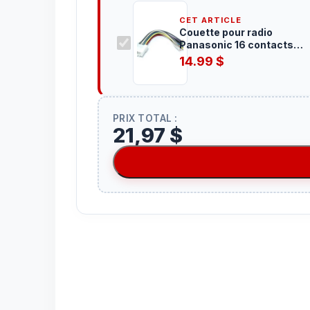
CET ARTICLE
Couette pour radio
Panasonic 16 contacts
PA16-0001
14.99
$
PRIX TOTAL :
21,97 $