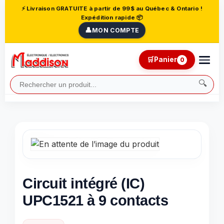
⚡ Livraison GRATUITE à partir de 99$ au Québec & Ontario !
Expédition rapide 📦
👤
MON COMPTE
🛒
Panier
0
🔍
Circuit intégré (IC)
UPC1521 à 9 contacts