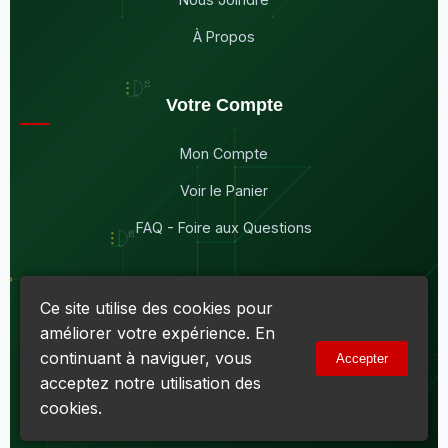
À Propos
Votre Compte
Mon Compte
Voir le Panier
FAQ - Foire aux Questions
Ce site utilise des cookies pour
améliorer votre expérience. En
© 2026
Maddison Électronique Inc.
Tous droits réservés.
continuant à naviguer, vous
Accepter
Politique de confidentialité & Cookies
|
Conditions d'utilisation
acceptez notre utilisation des
Numéro d'entreprise du Québec (NEQ) :
1144606069
• TPS :
R138919030RT0001 • TVQ : 10-1702-3051TQ0001
cookies.