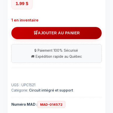
1.99
$
1 en inventaire
quantité
AJOUTER AU PANIER
de
Circuit
intégré
(IC)
UPC1521
à
9
contacts
UGS :
UPC1521
Catégorie:
Circuit intégré et support
Numéro MAD :
MAD-014572