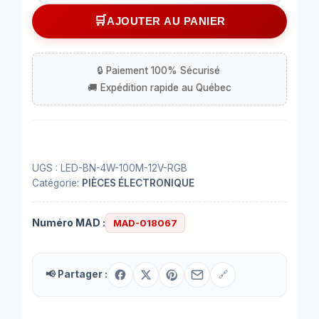
Cordon
AJOUTER AU PANIER
lumineux
avec
DELs
rouges,
verts,
bleus
UGS :
LED-BN-4W-100M-12V-RGB
Catégorie:
PIÈCES ÉLECTRONIQUE
Numéro MAD :
MAD-018067
📢 Partager :
🔗