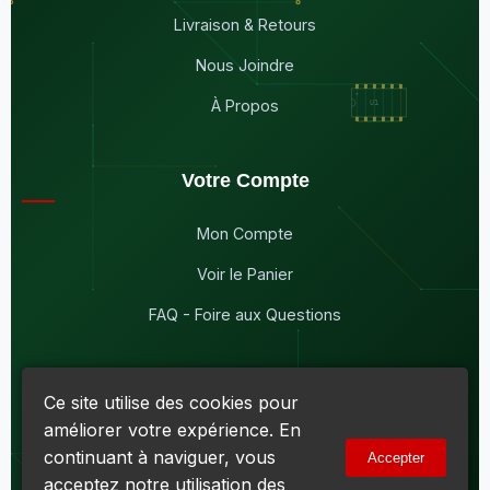
Livraison & Retours
Nous Joindre
À Propos
Votre Compte
Mon Compte
Voir le Panier
FAQ - Foire aux Questions
Ce site utilise des cookies pour
améliorer votre expérience. En
© 2026
Maddison Électronique Inc.
Tous droits réservés.
continuant à naviguer, vous
Accepter
Politique de confidentialité & Cookies
|
Conditions d'utilisation
acceptez notre utilisation des
Numéro d'entreprise du Québec (NEQ) :
1144606069
• TPS :