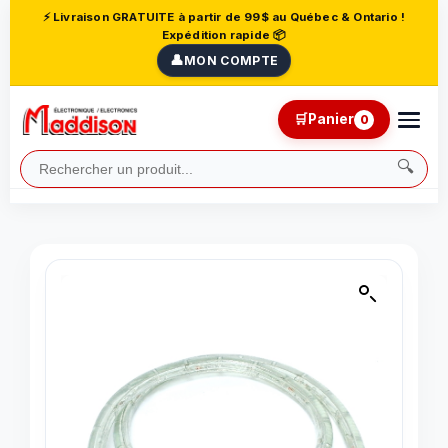
⚡ Livraison GRATUITE à partir de 99$ au Québec & Ontario !
Expédition rapide 📦
👤
MON COMPTE
🛒
Panier
0
🔍