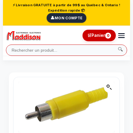
⚡ Livraison GRATUITE à partir de 99$ au Québec & Ontario !
Expédition rapide 📦
👤
MON COMPTE
🛒
Panier
0
🔍