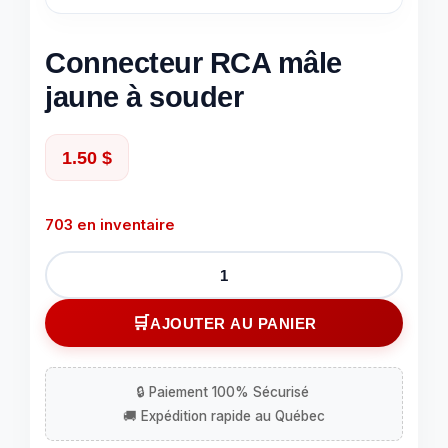
Connecteur RCA mâle
jaune à souder
1.50
$
703 en inventaire
quantité
de
Connecteur
AJOUTER AU PANIER
RCA
mâle
jaune
à
souder