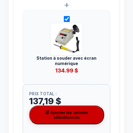
+
Station à souder avec écran
numérique
134.99
$
PRIX TOTAL :
137,19 $
🛒 Ajouter les articles
sélectionnés