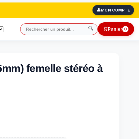
👤
MON COMPTE
🔍
🛒
Panier
0
5mm) femelle stéréo à