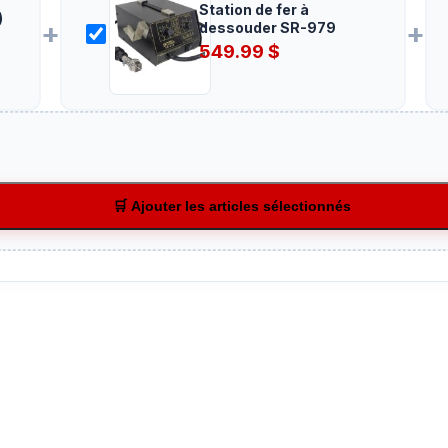
Station de fer à
)
+
+
dessouder SR-979
549.99
$
🛒 Ajouter les articles sélectionnés