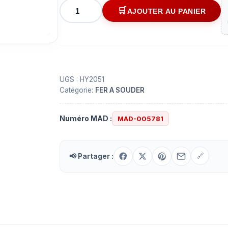
quantité
AJOUTER AU PANIER
de
Connecteur
1/4"
(6.35mm)
femelle
stéréo
UGS :
HY2051
Catégorie:
FER A SOUDER
à
souder
Numéro MAD :
MAD-005781
📢 Partager :
🔗