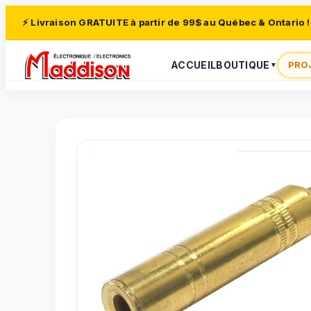
⚡ Livraison GRATUITE à partir de 99$ au Québec & Ontario !
ACCUEIL
BOUTIQUE
PRO
▼