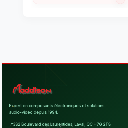
Expert en composants électroniques et solutions
audio-vidéo depuis 1994.
📍
382 Boulevard des Laurentides, Laval, QC H7G 2T8