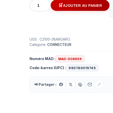
quantité
AJOUTER AU PANIER
de
Connecteur
"Headers"
mâle
0.100"
36
UGS :
C2100-36ARGARO
Catégorie:
CONNECTEUR
contacts
à
90°
Numéro MAD :
MAD-008859
Code-barres (UPC) :
690780019745
📢 Partager :
🔗