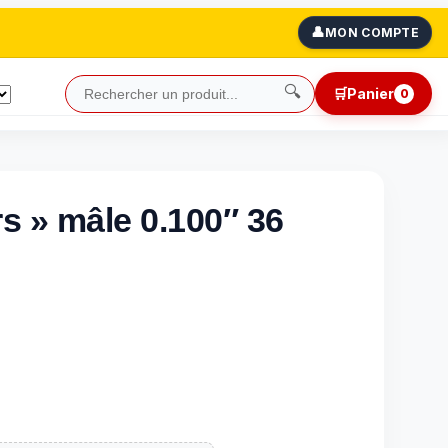
👤
MON COMPTE
🔍
🛒
Panier
0
s » mâle 0.100″ 36