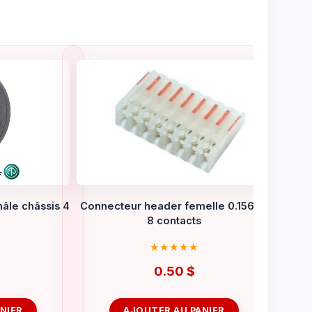
le châssis 4
Connecteur header femelle 0.156″ à
8 contacts
0.50
$
NIER
AJOUTER AU PANIER