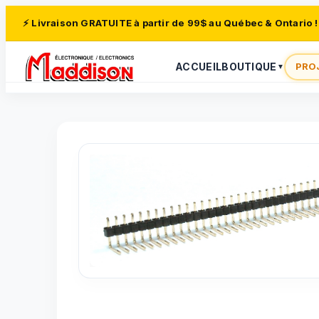
⚡ Livraison GRATUITE à partir de 99$ au Québec & Ontario !
ACCUEIL
BOUTIQUE
PRO
▼