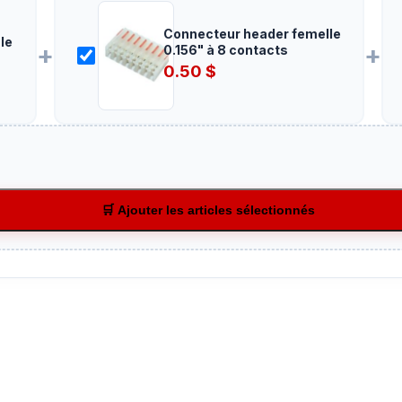
Connecteur header femelle
le
+
+
0.156" à 8 contacts
0.50
$
🛒 Ajouter les articles sélectionnés