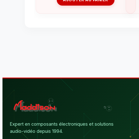
Expert en composants électroniques et solutions
audio-vidéo depuis 1994.