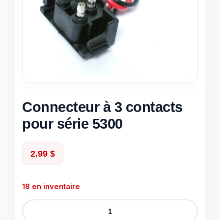
Connecteur à 3 contacts
pour série 5300
2.99
$
18 en inventaire
quantité
de