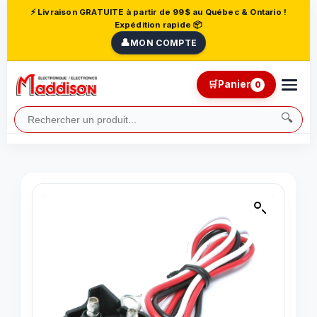
⚡ Livraison GRATUITE à partir de 99$ au Québec & Ontario !
Expédition rapide 📦
👤
MON COMPTE
🛒
Panier
0
🔍