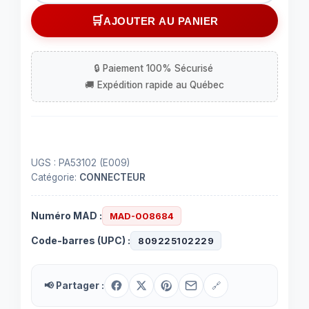
Connecteur
AJOUTER AU PANIER
à
3
contacts
pour
série
5300
UGS :
PA53102 (E009)
Catégorie:
CONNECTEUR
Numéro MAD :
MAD-008684
Code-barres (UPC) :
809225102229
📢 Partager :
🔗